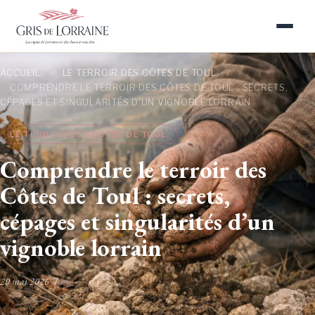
ACCUEIL
›
LE TERROIR DES CÔTES DE TOUL
›
COMPRENDRE LE TERROIR DES CÔTES DE TOUL : SECRETS,
CÉPAGES ET SINGULARITÉS D’UN VIGNOBLE LORRAIN
LE TERROIR DES CÔTES DE TOUL
Comprendre le terroir des
Côtes de Toul : secrets,
cépages et singularités d’un
vignoble lorrain
20 mai 2026
•
7